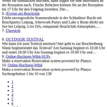
Wenn Sie frühstücken möchten, dann fragen Sie bitte individuell an
der Rezeption nach. Frische Brötchen können Sie an der Rezeption
bis 17 Uhr für den Folgetag bestellen. Die…
6.
[Events am Beachclub
Erlebt unvergessliche Sommerabende in der Schladitzer Bucht mit
Beachpartys Leipzig, Afterwork-Partys und Lake x Beats direkt am
See bei Leipzig. Live DJs, entspannte Beachclub-Atmosphäre,…
7.
Übersicht
8.
OUTDOOR TESTIVAL
Wie kann ich zum Testival anreisen? hier geht es zur Beschreibung
Wann beginnt/endet das Testival? Am Samstag beginnt es 10.00 Uhr
und endet 18.00 Uhr Am Sonntag beginnt es 10.00 Uhr und…
9.
Online-Buchung-Wibit-SUPs
Make a reservation Reservation system powered by Planyo
10.
Online-Buchung-Wibit
Make a reservation Reservation system powered by Planyo
Suchergebnisse 1 bis 10 von 138
1
2
3
4
5
6