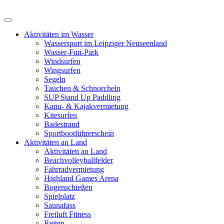
Aktivitäten im Wasser
Wassersport im Leipziger Neuseenland
Wasser-Fun-Park
Windsurfen
Wingsurfen
Segeln
Tauchen & Schnorcheln
SUP Stand Up Paddling
Kanu- & Kajakvermietung
Kitesurfen
Badestrand
Sportbootführerschein
Aktivitäten an Land
Aktivitäten an Land
Beachvolleyballfelder
Fahrradvermietung
Highland Games Arena
Bogenschießen
Spielplatz
Saunafass
Freiluft Fitness
Reiten