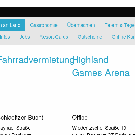
en an Land
Gastronomie
Übernachten
Feiern & Tag
Infos
Jobs
Resort-Cards
Gutscheine
Online Ku
Fahrradvermietung
Highland
Games Arena
chladitzer Bucht
Office
aynaer Straße
Wiederitzscher Straße 19