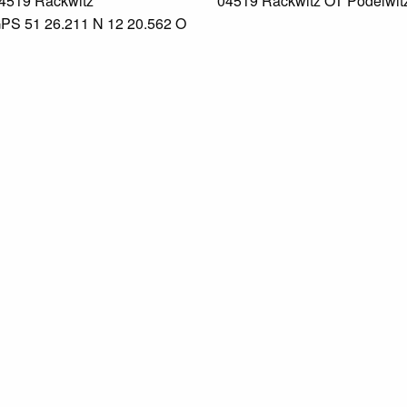
4519 Rackwitz
04519 Rackwitz OT Podelwit
PS 51 26.211 N 12 20.562 O